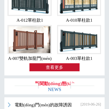
A-012單柱款1
A-010單柱款1
A-007雙軌加龍門(mén)
A-003單柱款1
查看更多
新聞動(dòng)態(tài)
NEWS
[2019-06-26]
電動(dòng)門(mén)的故障誘因