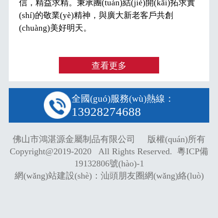
信，精益求精。秉承團(tuán)結(jié)開(kāi)拓求實
(shí)的敬業(yè)精神，與廣大新老客戶共創
(chuàng)美好明天。
查看更多
全國(guó)服務(wù)熱線：
13928274688
佛山市鴻湛源金屬制品有限公司 版權(quán)所有
Copyright@2019-2020 All Rights Reserved.
粵ICP備
19132806號(hào)-1
網(wǎng)站建設(shè)：
汕頭朋友圈網(wǎng)絡(luò)